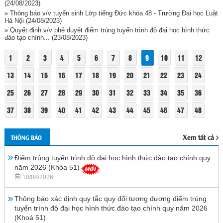
(24/08/2023)
» Thông báo v/v tuyển sinh Lớp tiếng Đức khóa 48 - Trường Đại học Luật
Hà Nội
(24/08/2023)
» Quyết định v/v phê duyệt điểm trúng tuyển trình độ đại học hình thức
đào tạo chính...
(23/08/2023)
1
2
3
4
5
6
7
8
9
10
11
12
13
14
15
16
17
18
19
20
21
22
23
24
25
26
27
28
29
30
31
32
33
34
35
36
37
38
39
40
41
42
43
44
45
46
47
48
Xem tất cả
THÔNG BÁO
Điểm trúng tuyển trình độ đại học hình thức đào tạo chính quy
năm 2026 (Khóa 51)
10/08/2026
Thông báo xác định quy tắc quy đổi tương đương điểm trúng
tuyển trình độ đại học hình thức đào tạo chính quy năm 2026
(Khoá 51)