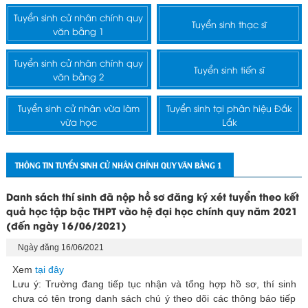
Tuyển sinh cử nhân chính quy
Tuyển sinh thạc sĩ
văn bằng 1
Tuyển sinh cử nhân chính quy
Tuyển sinh tiến sĩ
văn bằng 2
Tuyển sinh cử nhân vừa làm
Tuyển sinh tại phân hiệu Đắk
vừa học
Lắk
THÔNG TIN TUYỂN SINH CỬ NHÂN CHÍNH QUY VĂN BẰNG 1
Danh sách thí sinh đã nộp hồ sơ đăng ký xét tuyển theo kết
quả học tập bậc THPT vào hệ đại học chính quy năm 2021
(đến ngày 16/06/2021)
Ngày đăng 16/06/2021
Xem
tại đây
Lưu ý: Trường đang tiếp tục nhận và tổng hợp hồ sơ, thí sinh
chưa có tên trong danh sách chú ý theo dõi các thông báo tiếp