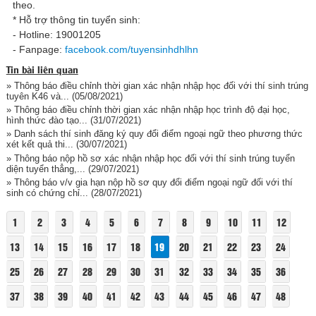
theo.
* Hỗ trợ thông tin tuyển sinh:
- Hotline: 19001205
- Fanpage:
facebook.com/tuyensinhdhlhn
Tin bài liên quan
» Thông báo điều chỉnh thời gian xác nhận nhập học đối với thí sinh trúng
tuyên K46 và...
(05/08/2021)
» Thông báo điều chỉnh thời gian xác nhận nhập học trình độ đại học,
hình thức đào tạo...
(31/07/2021)
» Danh sách thí sinh đăng ký quy đổi điểm ngoại ngữ theo phương thức
xét kết quả thi...
(30/07/2021)
» Thông báo nộp hồ sơ xác nhận nhập học đối với thí sinh trúng tuyển
diện tuyển thẳng,...
(29/07/2021)
» Thông báo v/v gia hạn nộp hồ sơ quy đổi điểm ngoại ngữ đối với thí
sinh có chứng chỉ...
(28/07/2021)
1
2
3
4
5
6
7
8
9
10
11
12
13
14
15
16
17
18
19
20
21
22
23
24
25
26
27
28
29
30
31
32
33
34
35
36
37
38
39
40
41
42
43
44
45
46
47
48