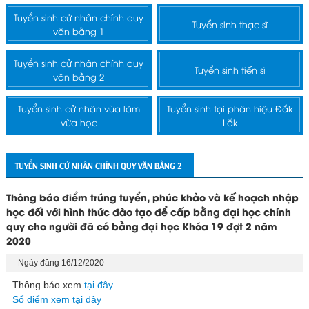
Tuyển sinh cử nhân chính quy
Tuyển sinh thạc sĩ
văn bằng 1
Tuyển sinh cử nhân chính quy
Tuyển sinh tiến sĩ
văn bằng 2
Tuyển sinh cử nhân vừa làm
Tuyển sinh tại phân hiệu Đắk
vừa học
Lắk
TUYỂN SINH CỬ NHÂN CHÍNH QUY VĂN BẰNG 2
Thông báo điểm trúng tuyển, phúc khảo và kế hoạch nhập
học đối với hình thức đào tạo để cấp bằng đại học chính
quy cho người đã có bằng đại học Khóa 19 đợt 2 năm
2020
Ngày đăng 16/12/2020
Thông báo xem
tại đây
Sổ điểm xem tại đây