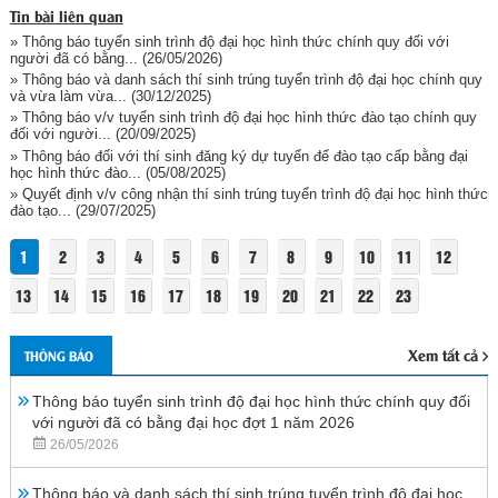
Tin bài liên quan
» Thông báo tuyển sinh trình độ đại học hình thức chính quy đối với
người đã có bằng...
(26/05/2026)
» Thông báo và danh sách thí sinh trúng tuyển trình độ đại học chính quy
và vừa làm vừa...
(30/12/2025)
» Thông báo v/v tuyển sinh trình độ đại học hình thức đào tạo chính quy
đối với người...
(20/09/2025)
» Thông báo đối với thí sinh đăng ký dự tuyển để đào tạo cấp bằng đại
học hình thức đào...
(05/08/2025)
» Quyết định v/v công nhận thí sinh trúng tuyển trình độ đại học hình thức
đào tạo...
(29/07/2025)
1
2
3
4
5
6
7
8
9
10
11
12
13
14
15
16
17
18
19
20
21
22
23
Xem tất cả
THÔNG BÁO
Thông báo tuyển sinh trình độ đại học hình thức chính quy đối
với người đã có bằng đại học đợt 1 năm 2026
26/05/2026
Thông báo và danh sách thí sinh trúng tuyển trình độ đại học