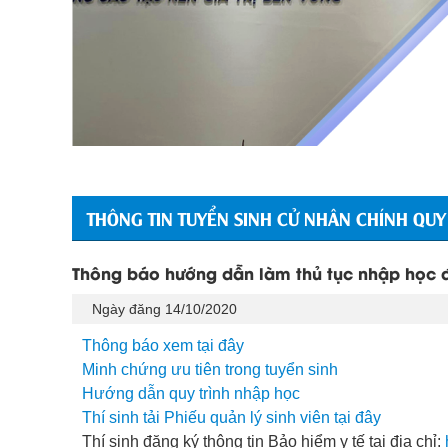
THÔNG TIN TUYỂN SINH CỬ NHÂN CHÍNH QUY
Thông báo hướng dẫn làm thủ tục nhập học đố
Ngày đăng 14/10/2020
Thông báo xem tại đây
Minh chứng ưu tiên trong tuyển sinh
Hướng dẫn quy trình nhập học
Thí sinh tải Phiếu quản lý sinh viên tại đây
Thí sinh đăng ký thông tin Bảo hiểm y tế tại địa chỉ: