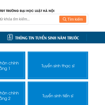
TĐT TRƯỜNG ĐẠI HỌC LUẬT HÀ NỘI
Tìm kiếm
THÔNG TIN TUYỂN SINH NĂM TRƯỚC
nhân chính
Tuyển sinh thạc sĩ
ằng 1
nhân chính
Tuyển sinh tiến sĩ
ằng 2