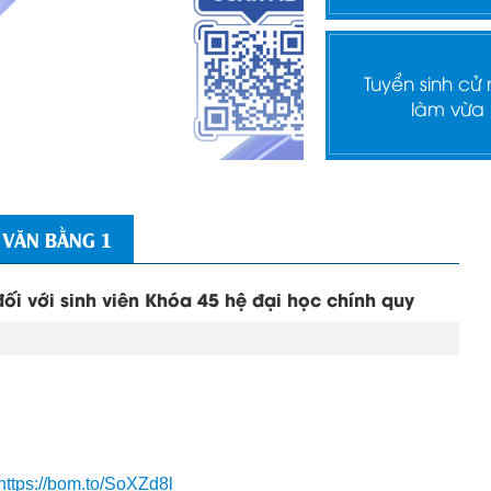
Tuyển sinh cử
làm vừa
 VĂN BẰNG 1
i với sinh viên Khóa 45 hệ đại học chính quy
https://bom.to/SoXZd8l