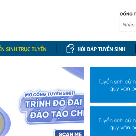
CỔNG T
ỂN SINH TRỰC TUYẾN
HỎI ĐÁP TUYỂN SINH
Tuyển sinh cử 
quy văn b
Tuyển sinh cử 
quy văn b