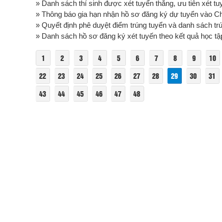
» Danh sách thí sinh được xét tuyển thẳng, ưu tiên xét tu
» Thông báo gia hạn nhận hồ sơ đăng ký dự tuyển vào Chươ
» Quyết định phê duyệt điểm trúng tuyển và danh sách trú
» Danh sách hồ sơ đăng ký xét tuyến theo kết quả học t
1
2
3
4
5
6
7
8
9
10
22
23
24
25
26
27
28
29
30
31
43
44
45
46
47
48