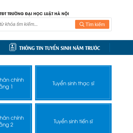
TĐT TRƯỜNG ĐẠI HỌC LUẬT HÀ NỘI
Tìm kiếm
THÔNG TIN TUYỂN SINH NĂM TRƯỚC
nhân chính
Tuyển sinh thạc sĩ
ằng 1
nhân chính
Tuyển sinh tiến sĩ
ằng 2