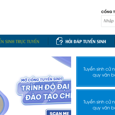
CỔNG T
ỂN SINH TRỰC TUYẾN
HỎI ĐÁP TUYỂN SINH
Tuyển sinh cử 
quy văn b
Tuyển sinh cử 
quy văn b