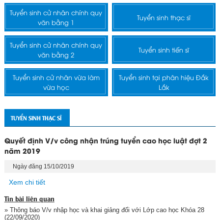
Tuyển sinh cử nhân chính quy
Tuyển sinh thạc sĩ
văn bằng 1
Tuyển sinh cử nhân chính quy
Tuyển sinh tiến sĩ
văn bằng 2
Tuyển sinh cử nhân vừa làm
Tuyển sinh tại phân hiệu Đắk
vừa học
Lắk
TUYỂN SINH THẠC SĨ
Quyết định V/v công nhận trúng tuyển cao học luật đợt 2
năm 2019
Ngày đăng 15/10/2019
Xem chi tiết
Tin bài liên quan
» Thông báo V/v nhập học và khai giảng đối với Lớp cao học Khóa 28
(22/09/2020)