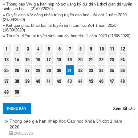
» Thông báo V/v gia hạn nộp hồ sơ đăng ký dự thi và thời gian thi tuyển
sinh cao học...
(21/09/2020)
» Quyết định V/v công nhận trúng tuyển cao học luật đợt 1 năm 2020
(21/09/2020)
» Kết quả phúc khảo bài thi tuyển sinh cao học đợt 1 năm 2020
(18/09/2020)
» Tra cứu điểm thi tuyển sinh sau đại học đợt 1 năm 2020
(21/08/2020)
1
2
3
4
5
6
7
8
9
10
11
12
13
14
15
16
17
18
19
20
21
22
23
24
25
26
27
28
29
30
31
32
33
34
35
36
37
38
39
40
41
42
43
44
45
46
47
48
49
50
Xem tất cả
THÔNG BÁO
Thông báo gia hạn nhập học Cao học Khóa 34 đợt 1 năm
2026
26/06/2026