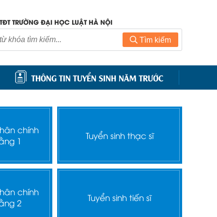
TĐT TRƯỜNG ĐẠI HỌC LUẬT HÀ NỘI
Tìm kiếm
THÔNG TIN TUYỂN SINH NĂM TRƯỚC
nhân chính
Tuyển sinh thạc sĩ
ằng 1
nhân chính
Tuyển sinh tiến sĩ
ằng 2