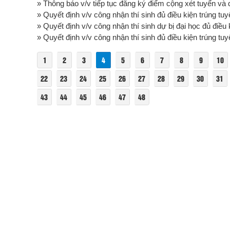
» Thông báo v/v tiếp tục đăng ký điểm cộng xét tuyển và 
» Quyết định v/v công nhận thí sinh đủ điều kiện trúng tuyể
» Quyết định v/v công nhận thí sinh dự bị đại học đủ điều k
» Quyết định v/v công nhận thí sinh đủ điều kiện trúng tuyể
1
2
3
4
5
6
7
8
9
10
22
23
24
25
26
27
28
29
30
31
43
44
45
46
47
48