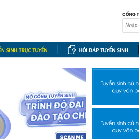
CỔNG T
ỂN SINH TRỰC TUYẾN
HỎI ĐÁP TUYỂN SINH
Tuyển sinh cử 
quy văn b
Tuyển sinh cử 
quy văn b