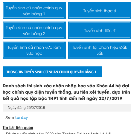
Tuyển sinh cử nhân chính quy
Tuyển sinh thạc sĩ
văn bằng 1
Tuyển sinh cử nhân chính quy
Tuyển sinh tiến sĩ
văn bằng 2
Tuyển sinh cử nhân vừa làm
Tuyển sinh tại phân hiệu Đắk
vừa học
Lắk
THÔNG TIN TUYỂN SINH CỬ NHÂN CHÍNH QUY VĂN BẰNG 1
Danh sách thí sinh xác nhận nhập học vào Khóa 44 hệ đại
học chính quy diện tuyển thẳng, ưu tiên xét tuyển, dựa trên
kết quả học tập bậc THPT tính đến hết ngày 22/7/2019
Ngày đăng 25/07/2019
Xem
tại đây
Tin bài liên quan