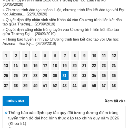
» Đề án tuyển sinh năm 2020 của Trường Đại học Luật Hà Nội
(30/05/2020)
» Chương trình đào tạo ngành Luật, chương trình liên kết đào tạo với Đại
học Arizona...
(22/01/2020)
» Quyết định tiếp nhận sinh viên Khóa 44 vào Chương trình liên kết đào
tạo giữa Trường...
(20/09/2019)
» Quyết định công nhận trúng tuyển vào Chương trình liên kết đào tạo
giữa Trường Đại...
(20/09/2019)
» Thông báo tuyển sinh vào Chương trình liên kết đào tạo với Đại học
Arizona - Hoa Kỳ...
(06/09/2019)
1
2
3
4
5
6
7
8
9
10
11
12
13
14
15
16
17
18
19
20
21
22
23
24
25
26
27
28
29
30
31
32
33
34
35
36
37
38
39
40
41
42
43
44
45
46
47
48
Xem tất cả
THÔNG BÁO
Thông báo xác định quy tắc quy đổi tương đương điểm trúng
tuyển trình độ đại học hình thức đào tạo chính quy năm 2026
(Khoá 51)