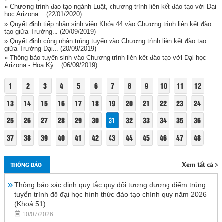
» Chương trình đào tạo ngành Luật, chương trình liên kết đào tạo với Đại
học Arizona...
(22/01/2020)
» Quyết định tiếp nhận sinh viên Khóa 44 vào Chương trình liên kết đào
tạo giữa Trường...
(20/09/2019)
» Quyết định công nhận trúng tuyển vào Chương trình liên kết đào tạo
giữa Trường Đại...
(20/09/2019)
» Thông báo tuyển sinh vào Chương trình liên kết đào tạo với Đại học
Arizona - Hoa Kỳ...
(06/09/2019)
1
2
3
4
5
6
7
8
9
10
11
12
13
14
15
16
17
18
19
20
21
22
23
24
25
26
27
28
29
30
31
32
33
34
35
36
37
38
39
40
41
42
43
44
45
46
47
48
Xem tất cả
THÔNG BÁO
Thông báo xác định quy tắc quy đổi tương đương điểm trúng
tuyển trình độ đại học hình thức đào tạo chính quy năm 2026
(Khoá 51)
10/07/2026