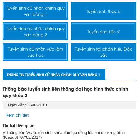
Tuyển sinh cử nhân chính quy
Tuyển sinh thạc sĩ
văn bằng 1
Tuyển sinh cử nhân chính quy
Tuyển sinh tiến sĩ
văn bằng 2
Tuyển sinh cử nhân vừa làm
Tuyển sinh tại phân hiệu Đắk
vừa học
Lắk
THÔNG TIN TUYỂN SINH CỬ NHÂN CHÍNH QUY VĂN BẰNG 1
Thông báo tuyển sinh liên thông đại học hình thức chính
quy khóa 2
Ngày đăng 06/03/2018
Xem chi tiết
Tin bài liên quan
» Thông báo V/v tuyển sinh khóa đào tạo cùng lúc hai chương trình
(Khóa 3)
(07/02/2017)