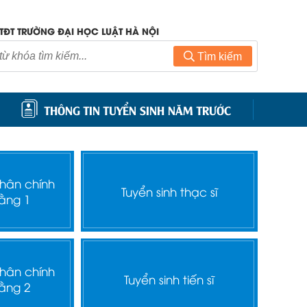
TĐT TRƯỜNG ĐẠI HỌC LUẬT HÀ NỘI
Tìm kiếm
THÔNG TIN TUYỂN SINH NĂM TRƯỚC
nhân chính
Tuyển sinh thạc sĩ
ằng 1
nhân chính
Tuyển sinh tiến sĩ
ằng 2