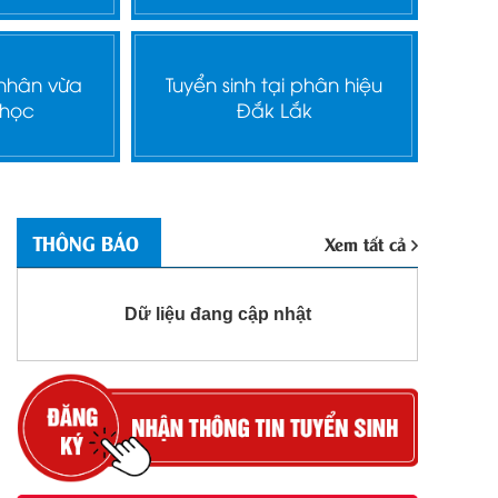
 nhân vừa
Tuyển sinh tại phân hiệu
 học
Đắk Lắk
THÔNG BÁO
Xem tất cả
Dữ liệu đang cập nhật