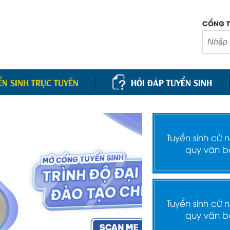
CỔNG T
ỂN SINH TRỰC TUYẾN
HỎI ĐÁP TUYỂN SINH
Tuyển sinh cử 
quy văn b
Tuyển sinh cử 
quy văn b