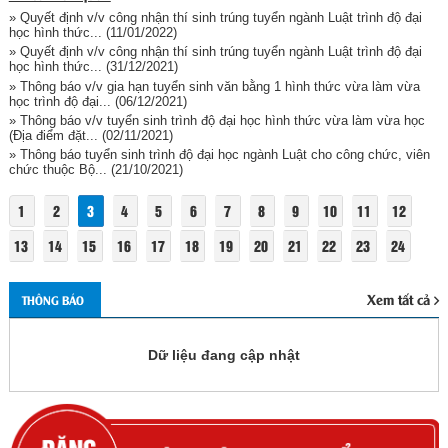
» Quyết định v/v công nhận thí sinh trúng tuyển ngành Luật trình độ đại
học hình thức...
(11/01/2022)
» Quyết định v/v công nhận thí sinh trúng tuyển ngành Luật trình độ đại
học hình thức...
(31/12/2021)
» Thông báo v/v gia hạn tuyển sinh văn bằng 1 hình thức vừa làm vừa
học trình độ đại...
(06/12/2021)
» Thông báo v/v tuyển sinh trình độ đại học hình thức vừa làm vừa học
(Địa điểm đặt...
(02/11/2021)
» Thông báo tuyển sinh trình độ đại học ngành Luật cho công chức, viên
chức thuộc Bộ...
(21/10/2021)
1
2
3
4
5
6
7
8
9
10
11
12
13
14
15
16
17
18
19
20
21
22
23
24
Xem tất cả
THÔNG BÁO
Dữ liệu đang cập nhật