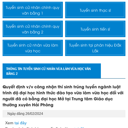
Tuyển sinh cử nhân chính quy
Tuyển sinh thạc sĩ
văn bằng 1
Tuyển sinh cử nhân chính quy
Tuyển sinh tiến sĩ
văn bằng 2
Tuyển sinh cử nhân vừa làm
Tuyển sinh tại phân hiệu Đắk
vừa học
Lắk
THÔNG TIN TUYỂN SINH CỬ NHÂN VỪA LÀM VỪA HỌC VĂN
BẰNG 2
Quyết định v/v công nhận thí sinh trúng tuyển ngành luật
trình độ đại học hình thức đào tạo vừa làm vừa học đối với
người đã có bằng đại học Mở tại Trung tâm Giáo dục
thường xuyên Hải Phòng
Ngày đăng 26/02/2024
Xem
tại đây