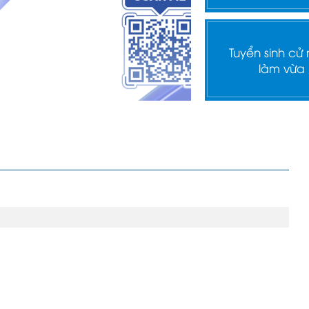
Tuyển sinh cử
làm vừa