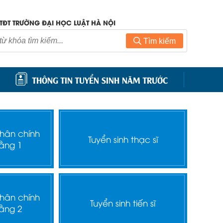
TĐT TRƯỜNG ĐẠI HỌC LUẬT HÀ NỘI
Tìm kiếm
THÔNG TIN TUYỂN SINH NĂM TRƯỚC
nhân chính
Tuyển sinh thạc sĩ
ằng 1
nhân chính
Tuyển sinh tiến sĩ
ằng 2