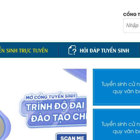
CỔNG T
ỂN SINH TRỰC TUYẾN
HỎI ĐÁP TUYỂN SINH
Tuyển sinh cử 
quy văn b
Tuyển sinh cử 
quy văn b