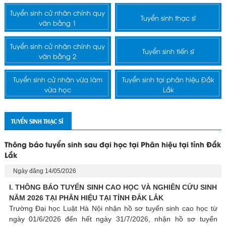
Tuyển sinh cử nhân chính quy
Tuyển sinh thạc sĩ
văn bằng 1
Tuyển sinh cử nhân chính quy
Tuyển sinh tiến sĩ
văn bằng 2
Tuyển sinh cử nhân vừa làm
Tuyển sinh tại phân hiệu Đắk
vừa học
Lắk
TUYỂN SINH THẠC SĨ
Thông báo tuyển sinh sau đại học tại Phân hiệu tại tỉnh Đắk
Lắk
Ngày đăng 14/05/2026
I. THÔNG BÁO TUYỂN SINH CAO HỌC VÀ NGHIÊN CỨU SINH
NĂM 2026 TẠI PHÂN HIỆU TẠI TỈNH ĐẮK LẮK
Trường Đại học Luật Hà Nội nhận hồ sơ tuyển sinh cao học từ
ngày 01/6/2026 đến hết ngày 31/7/2026, nhận hồ sơ tuyển