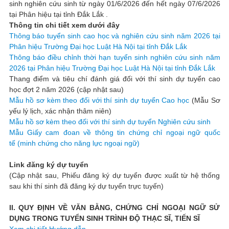
sinh nghiên cứu sinh từ ngày 01/6/2026 đến hết ngày 07/6/2026
tại Phân hiệu tại tỉnh Đắk Lắk .
Thông tin chi tiết xem dưới đây
Thông báo tuyển sinh cao học và nghiên cứu sinh năm 2026 tại
Phân hiệu Trường Đại học Luật Hà Nội tại tỉnh Đắk Lắk
Thông báo điều chỉnh thời hạn tuyển sinh nghiên cứu sinh năm
2026 tại Phân hiệu Trường Đại học Luật Hà Nội tại tỉnh Đắk Lắk
Thang điểm và tiêu chí đánh giá đối với thí sinh dự tuyển cao
học đợt 2 năm 2026 (cập nhật sau)
Mẫu hồ sơ kèm theo đối với thí sinh dự tuyển Cao học
(Mẫu Sơ
yếu lý lịch, xác nhận thâm niên)
Mẫu hồ sơ kèm theo đối với thí sinh dự tuyển Nghiên cứu sinh
Mẫu Giấy cam đoan về thông tin chứng chỉ ngoại ngữ quốc
tế (minh chứng cho năng lực ngoại ngữ)
Link đăng ký dự tuyển
(Cập nhật sau, Phiếu đăng ký dự tuyển được xuất từ hệ thống
sau khi thí sinh đã đăng ký dự tuyển trực tuyến)
II. QUY ĐỊNH VỀ VĂN BẰNG, CHỨNG CHỈ NGOẠI NGỮ SỬ
DỤNG TRONG TUYỂN SINH TRÌNH ĐỘ THẠC SĨ, TIẾN SĨ
Xem chi tiết Hướng dẫn