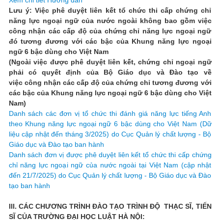
Lưu ý: Việc phê duyệt liên kết tổ chức thi cấp chứng chỉ
năng lực ngoại ngữ của nước ngoài không bao gồm việc
công nhận các cấp độ của chứng chỉ năng lực ngoại ngữ
đó tương đương với các bậc của Khung năng lực ngoại
ngữ 6 bậc dùng cho Việt Nam
(Ngoài việc được phê duyệt liên kết, chứng chỉ ngoại ngữ
phải có quyết định của Bộ Giáo dục và Đào tạo về
việc công nhận các cấp độ của chứng chỉ tương đương với
các bậc của Khung năng lực ngoại ngữ 6 bậc dùng cho Việt
Nam)
Danh sách các đơn vị tổ chức thi đánh giá năng lực tiếng Anh
theo Khung năng lực ngoại ngữ 6 bậc dùng cho Việt Nam (Dữ
liệu cập nhật đến tháng 3/2025) do Cục Quản lý chất lượng - Bộ
Giáo dục và Đào tạo ban hành
Danh sách đơn vị được phê duyệt liên kết tổ chức thi cấp chứng
chỉ năng lực ngoại ngữ của nước ngoài tại Việt Nam (cập nhật
đến 21/7/2025) do Cục Quản lý chất lượng - Bộ Giáo dục và Đào
tạo ban hành
III. CÁC CHƯƠNG TRÌNH ĐÀO TẠO TRÌNH ĐỘ THẠC SĨ, TIẾN
SĨ CỦA TRƯỜNG ĐẠI HỌC LUẬT HÀ NỘI: