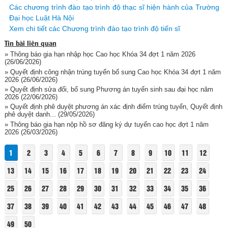
Các chương trình đào tạo trình độ thạc sĩ hiện hành của Trường
Đại học Luật Hà Nội
Xem chi tiết các Chương trình đào tạo trình độ tiến sĩ
Tin bài liên quan
» Thông báo gia hạn nhập học Cao học Khóa 34 đợt 1 năm 2026
(26/06/2026)
» Quyết định công nhận trúng tuyển bổ sung Cao học Khóa 34 đợt 1 năm
2026
(26/06/2026)
» Quyết định sửa đổi, bổ sung Phương án tuyển sinh sau đại học năm
2026
(22/06/2026)
» Quyết định phê duyệt phương án xác định điểm trúng tuyển, Quyết định
phê duyệt danh...
(29/05/2026)
» Thông báo gia hạn nộp hồ sơ đăng ký dự tuyển cao học đợt 1 năm
2026
(26/03/2026)
1
2
3
4
5
6
7
8
9
10
11
12
13
14
15
16
17
18
19
20
21
22
23
24
25
26
27
28
29
30
31
32
33
34
35
36
37
38
39
40
41
42
43
44
45
46
47
48
49
50