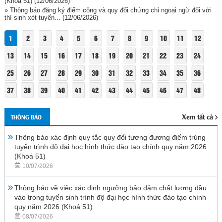
(Khóa 51)
(12/06/2026)
» Thông báo đăng ký điểm cộng và quy đổi chứng chỉ ngoại ngữ đối với
thí sinh xét tuyển...
(12/06/2026)
1
2
3
4
5
6
7
8
9
10
11
12
13
14
15
16
17
18
19
20
21
22
23
24
25
26
27
28
29
30
31
32
33
34
35
36
37
38
39
40
41
42
43
44
45
46
47
48
Xem tất cả
THÔNG BÁO
Thông báo xác định quy tắc quy đổi tương đương điểm trúng
tuyển trình độ đại học hình thức đào tạo chính quy năm 2026
(Khoá 51)
10/07/2026
Thông báo về việc xác định ngưỡng bảo đảm chất lượng đầu
vào trong tuyển sinh trình độ đại học hình thức đào tạo chính
quy năm 2026 (Khoá 51)
08/07/2026