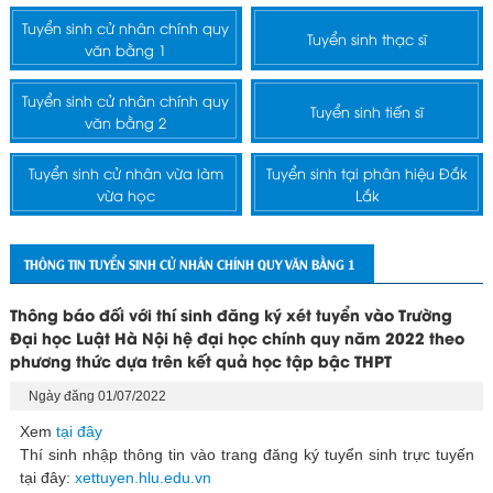
Tuyển sinh cử nhân chính quy
Tuyển sinh thạc sĩ
văn bằng 1
Tuyển sinh cử nhân chính quy
Tuyển sinh tiến sĩ
văn bằng 2
Tuyển sinh cử nhân vừa làm
Tuyển sinh tại phân hiệu Đắk
vừa học
Lắk
THÔNG TIN TUYỂN SINH CỬ NHÂN CHÍNH QUY VĂN BẰNG 1
Thông báo đối với thí sinh đăng ký xét tuyển vào Trường
Đại học Luật Hà Nội hệ đại học chính quy năm 2022 theo
phương thức dựa trên kết quả học tập bậc THPT
Ngày đăng 01/07/2022
Xem
tại đây
Thí sinh nhập thông tin vào trang đăng ký tuyển sinh trực tuyến
tại đây:
xettuyen.hlu.edu.vn