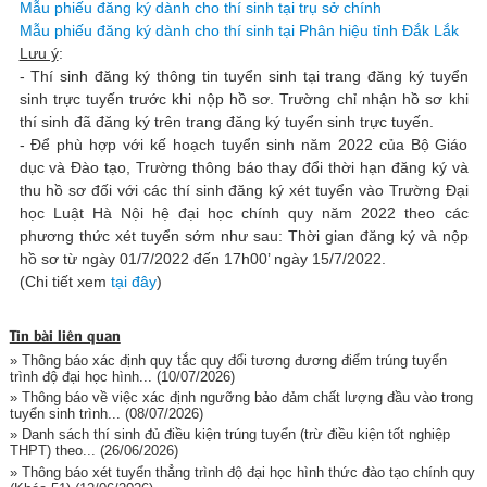
Mẫu phiếu đăng ký dành cho thí sinh tại trụ sở chính
Mẫu phiếu đăng ký dành cho thí sinh tại Phân hiệu tỉnh Đắk Lắk
Lưu ý
:
- Thí sinh đăng ký thông tin tuyển sinh tại trang đăng ký tuyển
sinh trực tuyến trước khi nộp hồ sơ. Trường chỉ nhận hồ sơ khi
thí sinh đã đăng ký trên trang đăng ký tuyển sinh trực tuyến.
- Để phù hợp với kế hoạch tuyển sinh năm 2022 của Bộ Giáo
dục và Đào tạo, Trường thông báo thay đổi thời hạn đăng ký và
thu hồ sơ đối với các thí sinh đăng ký xét tuyển vào Trường Đại
học Luật Hà Nội hệ đại học chính quy năm 2022 theo các
phương thức xét tuyển sớm như sau: Thời gian đăng ký và nộp
hồ sơ từ ngày 01/7/2022 đến 17h00’ ngày 15/7/2022.
(Chi tiết xem
tại đây
)
Tin bài liên quan
» Thông báo xác định quy tắc quy đổi tương đương điểm trúng tuyển
trình độ đại học hình...
(10/07/2026)
» Thông báo về việc xác định ngưỡng bảo đảm chất lượng đầu vào trong
tuyển sinh trình...
(08/07/2026)
» Danh sách thí sinh đủ điều kiện trúng tuyển (trừ điều kiện tốt nghiệp
THPT) theo...
(26/06/2026)
» Thông báo xét tuyển thẳng trình độ đại học hình thức đào tạo chính quy