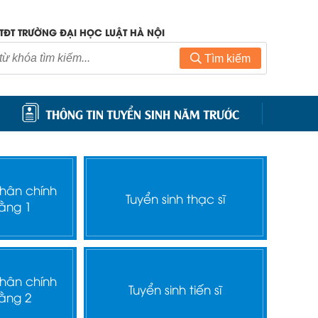
TĐT TRƯỜNG ĐẠI HỌC LUẬT HÀ NỘI
Tìm kiếm
THÔNG TIN TUYỂN SINH NĂM TRƯỚC
nhân chính
Tuyển sinh thạc sĩ
ằng 1
nhân chính
Tuyển sinh tiến sĩ
ằng 2