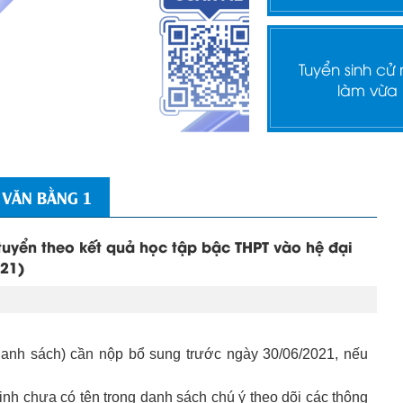
Tuyển sinh cử
làm vừa
 VĂN BẰNG 1
tuyển theo kết quả học tập bậc THPT vào hệ đại
021)
 danh sách) cần nộp bổ sung trước ngày 30/06/2021, nếu
inh chưa có tên trong danh sách chú ý theo dõi các thông