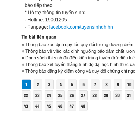
báo tiếp theo.
* Hỗ trợ thông tin tuyển sinh:
- Hotline: 19001205
- Fanpage:
facebook.com/tuyensinhdhlhn
Tin bài liên quan
» Thông báo xác định quy tắc quy đổi tương đương điểm tr
» Thông báo về việc xác định ngưỡng bảo đảm chất lượng 
» Danh sách thí sinh đủ điều kiện trúng tuyển (trừ điều ki
» Thông báo xét tuyển thẳng trình độ đại học hình thức đ
» Thông báo đăng ký điểm cộng và quy đổi chứng chỉ ngoại 
1
2
3
4
5
6
7
8
9
10
22
23
24
25
26
27
28
29
30
31
43
44
45
46
47
48