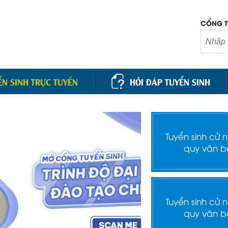
CỔNG T
ỂN SINH TRỰC TUYẾN
HỎI ĐÁP TUYỂN SINH
Tuyển sinh cử 
quy văn b
Tuyển sinh cử 
quy văn b