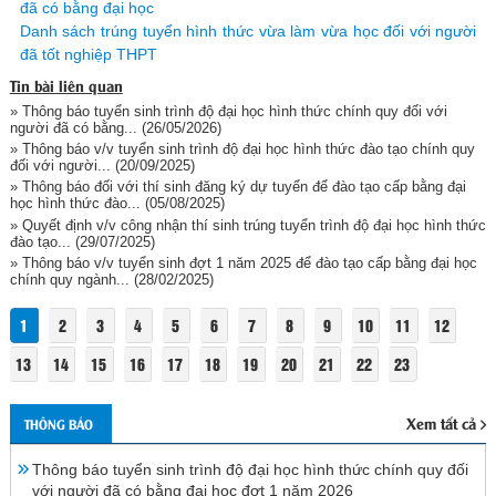
đã có bằng đại học
Danh sách trúng tuyển hình thức vừa làm vừa học đối với người
đã tốt nghiệp THPT
Tin bài liên quan
» Thông báo tuyển sinh trình độ đại học hình thức chính quy đối với
người đã có bằng...
(26/05/2026)
» Thông báo v/v tuyển sinh trình độ đại học hình thức đào tạo chính quy
đối với người...
(20/09/2025)
» Thông báo đối với thí sinh đăng ký dự tuyển để đào tạo cấp bằng đại
học hình thức đào...
(05/08/2025)
» Quyết định v/v công nhận thí sinh trúng tuyển trình độ đại học hình thức
đào tạo...
(29/07/2025)
» Thông báo v/v tuyển sinh đợt 1 năm 2025 để đào tạo cấp bằng đại học
chính quy ngành...
(28/02/2025)
1
2
3
4
5
6
7
8
9
10
11
12
13
14
15
16
17
18
19
20
21
22
23
Xem tất cả
THÔNG BÁO
Thông báo tuyển sinh trình độ đại học hình thức chính quy đối
với người đã có bằng đại học đợt 1 năm 2026