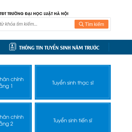
TĐT TRƯỜNG ĐẠI HỌC LUẬT HÀ NỘI
Tìm kiếm
THÔNG TIN TUYỂN SINH NĂM TRƯỚC
nhân chính
Tuyển sinh thạc sĩ
ằng 1
nhân chính
Tuyển sinh tiến sĩ
ằng 2