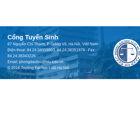
Cổng Tuyển Sinh
87 Nguyễn Chí Thanh, P. Giảng Võ, Hà Nội, Việt Nam
Điện thoại: 84.24.38359803, 84.24.38351879 - Fax:
84.24.38343226
Email: phongdaotao@hlu.edu.vn
© 2016 Trường Đại học Luật Hà Nội